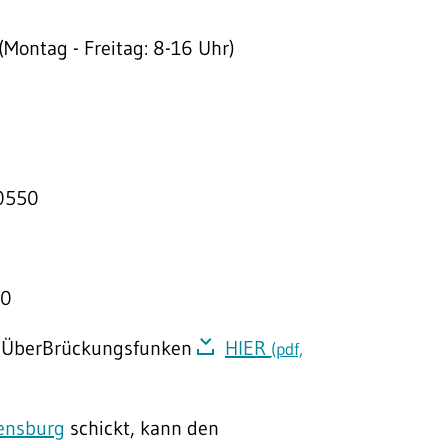
ontag - Freitag: 8-16 Uhr)
0550
20
en ÜberBrückungsfunken
HIER
(pdf,
ensburg
schickt, kann den