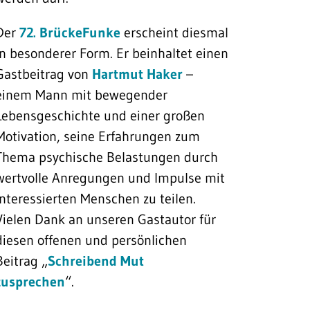
Der
72. BrückeFunke
erscheint diesmal
in besonderer Form. Er beinhaltet einen
Gastbeitrag von
Hartmut Haker
–
einem Mann mit bewegender
Lebensgeschichte und einer großen
Motivation, seine Erfahrungen zum
Thema psychische Belastungen durch
wertvolle Anregungen und Impulse mit
interessierten Menschen zu teilen.
Vielen Dank an unseren Gastautor für
diesen offenen und persönlichen
Beitrag „
Schreibend Mut
zusprechen
“.